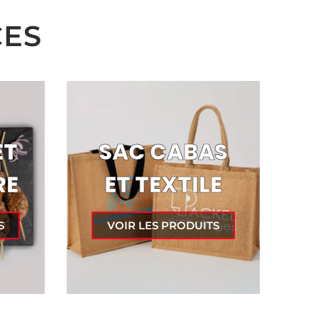
CES
ET
SAC CABAS
RE
ET TEXTILE
S
VOIR LES PRODUITS