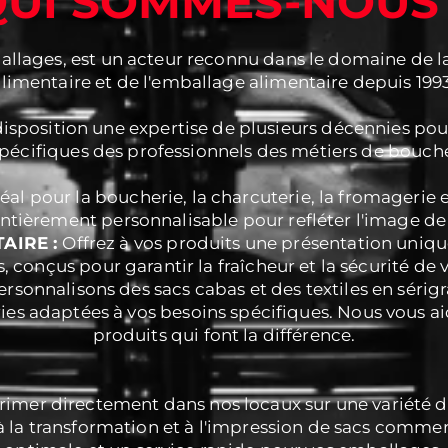
UI SOMMES-NOUS
allages, est un acteur reconnu dans le domaine de l
alimentaire et de l'emballage alimentaire depuis 1993
isposition une expertise de plusieurs décennies po
pécifiques des professionnels des métiers de bouch
éal pour la boucherie, la charcuterie, la fromagerie 
entièrement personnalisable pour refléter l'image de 
AIRE :
Offrez à vos produits une présentation uniq
, conçus pour garantir la fraîcheur et la sécurité de 
rsonnalisons des sacs cabas et des textiles en sérigr
éries adaptées à vos besoins spécifiques. Nous vous a
produits qui font la différence.
imer directement dans nos locaux sur une variété de
 la transformation et à l'impression de sacs commerc