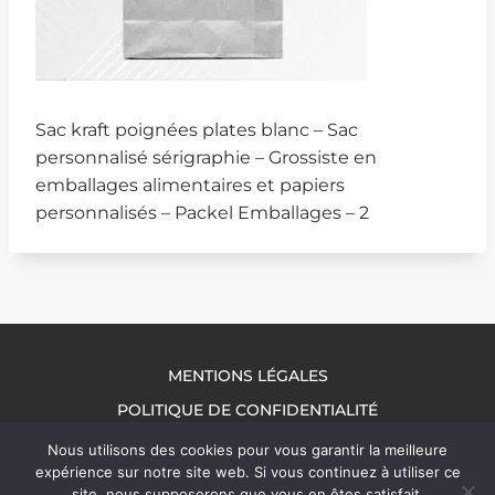
Sac kraft poignées plates blanc – Sac
personnalisé sérigraphie – Grossiste en
emballages alimentaires et papiers
personnalisés – Packel Emballages – 2
MENTIONS LÉGALES
POLITIQUE DE CONFIDENTIALITÉ
NOUS CONTACTER
Nous utilisons des cookies pour vous garantir la meilleure
expérience sur notre site web. Si vous continuez à utiliser ce
site, nous supposerons que vous en êtes satisfait.