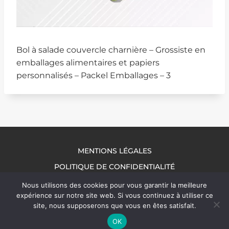
Bol à salade couvercle charnière – Grossiste en
emballages alimentaires et papiers
personnalisés – Packel Emballages – 3
MENTIONS LÉGALES
POLITIQUE DE CONFIDENTIALITÉ
NOUS CONTACTER
Nous utilisons des cookies pour vous garantir la meilleure
expérience sur notre site web. Si vous continuez à utiliser ce
site, nous supposerons que vous en êtes satisfait.
OK