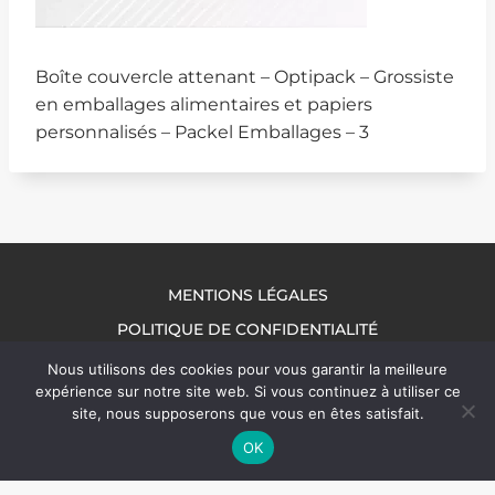
Boîte couvercle attenant – Optipack – Grossiste
en emballages alimentaires et papiers
personnalisés – Packel Emballages – 3
MENTIONS LÉGALES
POLITIQUE DE CONFIDENTIALITÉ
NOUS CONTACTER
Nous utilisons des cookies pour vous garantir la meilleure
expérience sur notre site web. Si vous continuez à utiliser ce
site, nous supposerons que vous en êtes satisfait.
OK
© 2026 Packel Emballages | Tous droits réservés