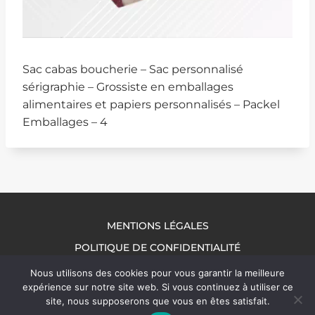
Sac cabas boucherie – Sac personnalisé
sérigraphie – Grossiste en emballages
alimentaires et papiers personnalisés – Packel
Emballages – 4
MENTIONS LÉGALES
POLITIQUE DE CONFIDENTIALITÉ
NOUS CONTACTER
Nous utilisons des cookies pour vous garantir la meilleure
expérience sur notre site web. Si vous continuez à utiliser ce
site, nous supposerons que vous en êtes satisfait.