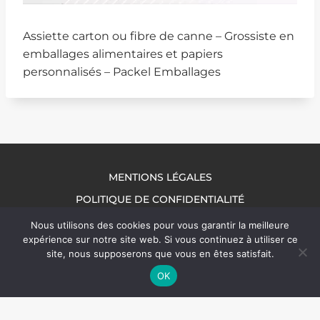
Assiette carton ou fibre de canne – Grossiste en
emballages alimentaires et papiers
personnalisés – Packel Emballages
MENTIONS LÉGALES
POLITIQUE DE CONFIDENTIALITÉ
NOUS CONTACTER
Nous utilisons des cookies pour vous garantir la meilleure
expérience sur notre site web. Si vous continuez à utiliser ce
site, nous supposerons que vous en êtes satisfait.
OK
© 2026 Packel Emballages | Tous droits réservés