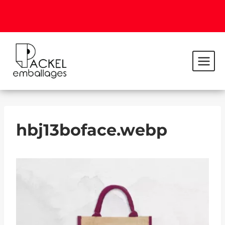
hbj13boface.webp