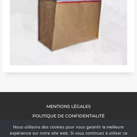
MENTIONS LÉGALES
POLITIQUE DE CONFIDENTIALITÉ
NOUS CONTACTER
Nous utilisons des cookies pour vous garantir la meilleure
expérience sur notre site web. Si vous continuez à utiliser ce