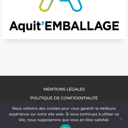
MENTIONS LÉGALES
POLITIQUE DE CONFIDENTIALITÉ
NOUS CONTACTER
Nous utilisons des cookies pour vous garantir la meilleure
expérience sur notre site web. Si vous continuez à utiliser ce
site, nous supposerons que vous en êtes satisfait.