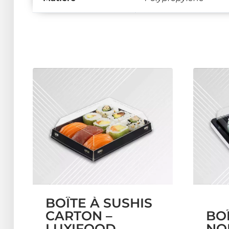
BOÎTE À SUSHIS
CARTON –
BOÎ
LUXIFOOD
NOI