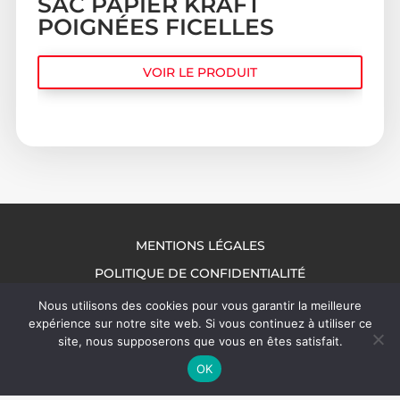
SAC PAPIER KRAFT
POIGNÉES FICELLES
VOIR LE PRODUIT
MENTIONS LÉGALES
POLITIQUE DE CONFIDENTIALITÉ
NOUS CONTACTER
Nous utilisons des cookies pour vous garantir la meilleure
expérience sur notre site web. Si vous continuez à utiliser ce
site, nous supposerons que vous en êtes satisfait.
OK