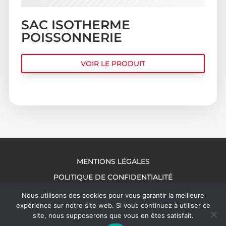
SAC ISOTHERME
POISSONNERIE
VOIR LE PRODUIT
MENTIONS LÉGALES
POLITIQUE DE CONFIDENTIALITÉ
NOUS CONTACTER
Nous utilisons des cookies pour vous garantir la meilleure
expérience sur notre site web. Si vous continuez à utiliser ce
site, nous supposerons que vous en êtes satisfait.