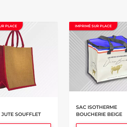
UR PLACE
UR PLACE
IMPRIMÉ SUR PLACE
IMPRIMÉ SUR PLACE
SAC ISOTHERME
 JUTE SOUFFLET
BOUCHERIE BEIGE