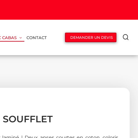
C CABAS
CONTACT
DEMANDER UN DEVIS
E SOUFFLET
r laminé | Deux anses courtes en coton, coloris