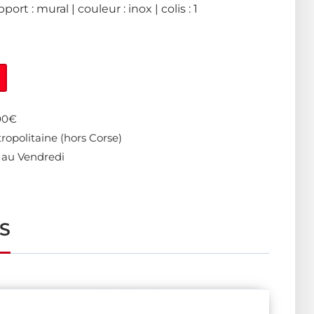
rt : mural | couleur : inox | colis : 1
400€
ropolitaine (hors Corse)
 au Vendredi
S