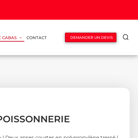
C CABAS
CONTACT
DEMANDER UN DEVIS
POISSONNERIE
 | Deux anses courtes en polypropylène tressé |