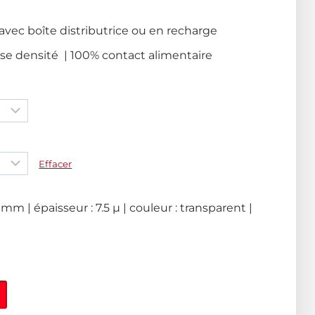
 avec boîte distributrice ou en recharge
sse densité | 100% contact alimentaire
Effacer
m | épaisseur : 7.5 µ | couleur : transparent |