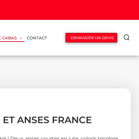
C CABAS
CONTACT
DEMANDER UN DEVIS
E ET ANSES FRANCE
né | Deux anses courtes en jute, coloris tricolore,