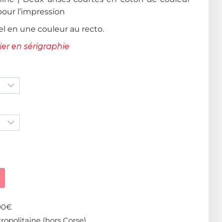
 pour l’impression
el en une couleur au recto.
er en sérigraphie
400€
ropolitaine (hors Corse)