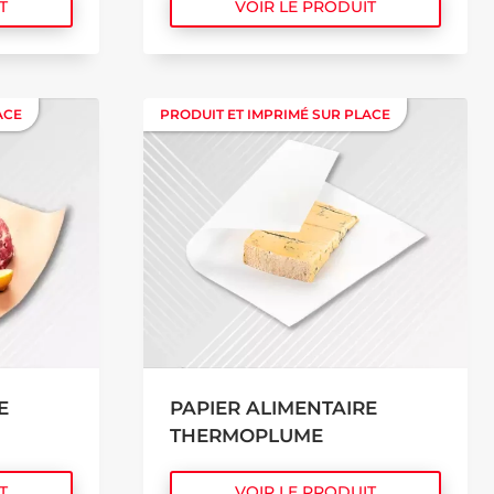
T
VOIR LE PRODUIT
ACE
ACE
PRODUIT ET IMPRIMÉ SUR PLACE
PRODUIT ET IMPRIMÉ SUR PLACE
E
PAPIER ALIMENTAIRE
THERMOPLUME
T
VOIR LE PRODUIT