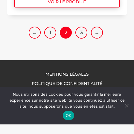
VOIR LE PRODUIT
←
1
2
3
→
MENTIONS LÉGALES
POLITIQUE DE CONFIDENTIALITÉ
NOUS CONTACTER
Nous utilisons des cookies pour vous garantir la meilleure
expérience sur notre site web. Si vous continuez à utiliser ce
site, nous supposerons que vous en êtes satisfait.
OK
© 2026 Packel Emballages | Tous droits réservés