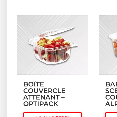
BOÎTE
BA
COUVERCLE
SC
ATTENANT –
CO
OPTIPACK
AL