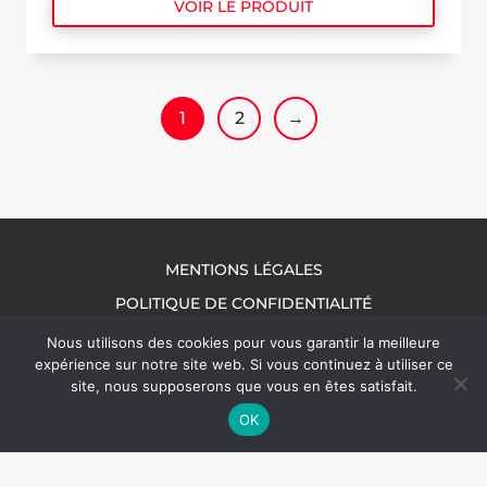
VOIR LE PRODUIT
1
2
→
MENTIONS LÉGALES
POLITIQUE DE CONFIDENTIALITÉ
NOUS CONTACTER
Nous utilisons des cookies pour vous garantir la meilleure
expérience sur notre site web. Si vous continuez à utiliser ce
site, nous supposerons que vous en êtes satisfait.
OK
© 2026 Packel Emballages | Tous droits réservés