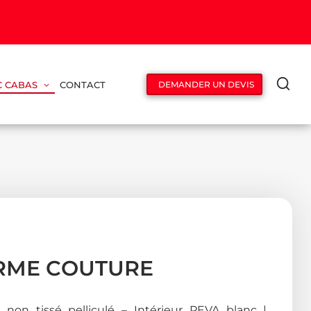
C CABAS
CONTACT
DEMANDER UN DEVIS
ERME COUTURE
 non tissé pelliculé – Intérieur PEVA blanc |