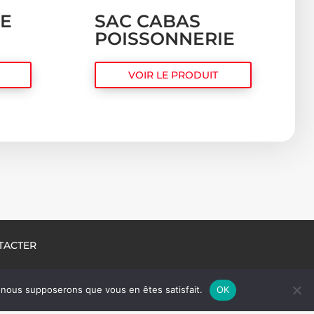
DE
SAC CABAS
POISSONNERIE
VOIR LE PRODUIT
TACTER
e, nous supposerons que vous en êtes satisfait.
OK